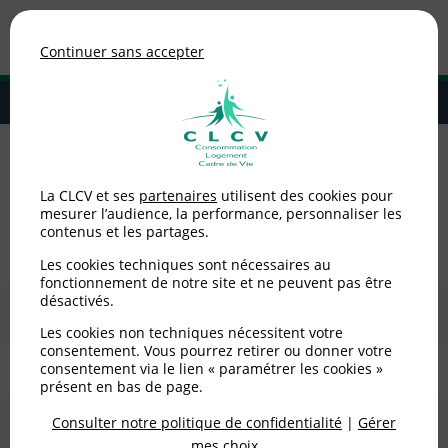
Association de consommateurs
Continuer sans accepter
MENU
Adhérer à la CLCV
Accueil
>
Logement
La CLCV et ses
partenaires
utilisent des cookies pour
mesurer l’audience, la performance, personnaliser les
Logement
contenus et les partages.
Les cookies techniques sont nécessaires au
fonctionnement de notre site et ne peuvent pas être
Locataires HLM
désactivés.
Les cookies non techniques nécessitent votre
consentement. Vous pourrez retirer ou donner votre
consentement via le lien « paramétrer les cookies »
présent en bas de page.
Locataires privé
Consulter notre politique de confidentialité
|
Gérer
mes choix