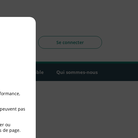
sagers
 la CLCV
Se connecter
Agir ensemble
Qui sommes-nous
rformance,
 peuvent pas
er ou
s de page.