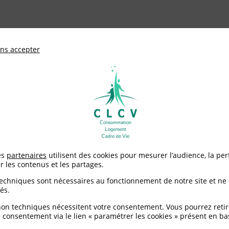
ationale de défense des consommateurs et u
ns accepter
Adhérer à
mentation
Environnement / Santé
Logement
es
partenaires
utilisent des cookies pour mesurer l’audience, la pe
r les contenus et les partages.
techniques sont nécessaires au fonctionnement de notre site et ne
és.
non techniques nécessitent votre consentement. Vous pourrez retir
 consentement via le lien « paramétrer les cookies » présent en ba