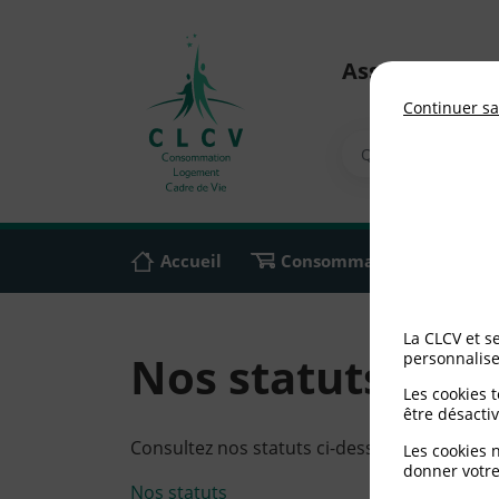
Association n
Continuer sa
Accueil
Consommation
Ali
La CLCV et s
Nos statuts
personnalise
Les cookies 
être désactiv
Consultez nos statuts ci-dessous :
Les cookies 
donner votre
Nos statuts