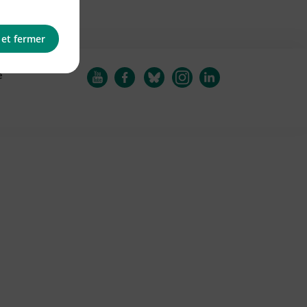
 et fermer
e