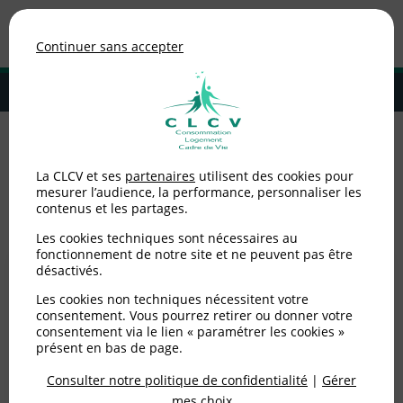
Association de consommateurs
Continuer sans accepter
MENU
Adhérer à la CLCV
Accueil
>
Logement
>
Copropriétaires
La CLCV et ses
partenaires
utilisent des cookies pour
mesurer l’audience, la performance, personnaliser les
Copropriétaires
contenus et les partages.
Les cookies techniques sont nécessaires au
fonctionnement de notre site et ne peuvent pas être
désactivés.
Les cookies non techniques nécessitent votre
consentement. Vous pourrez retirer ou donner votre
consentement via le lien « paramétrer les cookies »
présent en bas de page.
Consulter notre politique de confidentialité
|
Gérer
mes choix