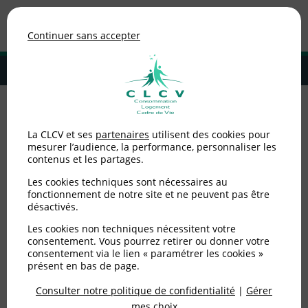
Association de consommateurs
Continuer sans accepter
MENU
Adhérer à la CLCV
Notre histoire, nos
La CLCV et ses
partenaires
utilisent des cookies pour
mesurer l’audience, la performance, personnaliser les
contenus et les partages.
valeurs
Les cookies techniques sont nécessaires au
fonctionnement de notre site et ne peuvent pas être
Qui sommes-nous ?
désactivés.
Les cookies non techniques nécessitent votre
La CLCV (Consommation, logement et cadre de vie) est
consentement. Vous pourrez retirer ou donner votre
une association nationale qui défend exclusivement les
consentement via le lien « paramétrer les cookies »
intérêts spécifiques des consommateurs et des
présent en bas de page.
usagers.
Consulter notre politique de confidentialité
|
Gérer
mes choix