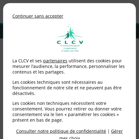
Association de consommateurs
Continuer sans accepter
MENU
Adhérer à la CLCV
Accueil
>
Logement
>
Travaux dans le logement
La CLCV et ses
partenaires
utilisent des cookies pour
mesurer l’audience, la performance, personnaliser les
Travaux dans le
contenus et les partages.
logement
Les cookies techniques sont nécessaires au
fonctionnement de notre site et ne peuvent pas être
désactivés.
Les cookies non techniques nécessitent votre
consentement. Vous pourrez retirer ou donner votre
consentement via le lien « paramétrer les cookies »
présent en bas de page.
Consulter notre politique de confidentialité
|
Gérer
mes choix