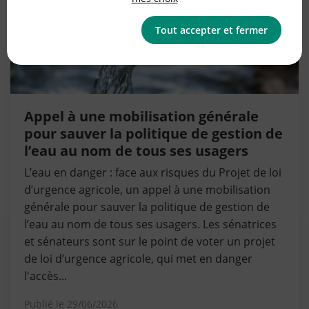
Tout accepter et fermer
Appel à une mobilisation générale
pour sauver la politique de gestion de
l’eau au nom de tous ses usagers
L’eau en danger : face aux risques du Projet de loi
d’urgence agricole, un appel à une mobilisation
générale pour sauver la politique de gestion de
l’eau au nom de tous ses usagers. Les sénatrices
et sénateurs sont sur le point de voter un projet
de loi d’urgence agricole, qui met en danger
l'accès...
Publié le
29/06/2026