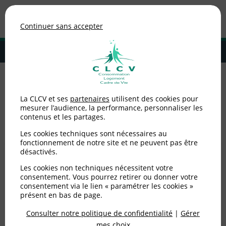
Association de consommateurs
Continuer sans accepter
MENU
Adhérer à la CLCV
Accueil
>
Environnement / Santé
>
Eau / ANC
La CLCV et ses
partenaires
utilisent des cookies pour
mesurer l’audience, la performance, personnaliser les
Eau / ANC
contenus et les partages.
Les cookies techniques sont nécessaires au
fonctionnement de notre site et ne peuvent pas être
désactivés.
Les cookies non techniques nécessitent votre
consentement. Vous pourrez retirer ou donner votre
consentement via le lien « paramétrer les cookies »
présent en bas de page.
Consulter notre politique de confidentialité
|
Gérer
mes choix