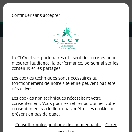
Association de consommateurs
Continuer sans accepter
MENU
Adhérer à la CLCV
Accueil
>
Environnement / Santé
>
Santé
La CLCV et ses
partenaires
utilisent des cookies pour
mesurer l’audience, la performance, personnaliser les
Santé
contenus et les partages.
Les cookies techniques sont nécessaires au
fonctionnement de notre site et ne peuvent pas être
désactivés.
Les cookies non techniques nécessitent votre
consentement. Vous pourrez retirer ou donner votre
consentement via le lien « paramétrer les cookies »
présent en bas de page.
Consulter notre politique de confidentialité
|
Gérer
mes choix