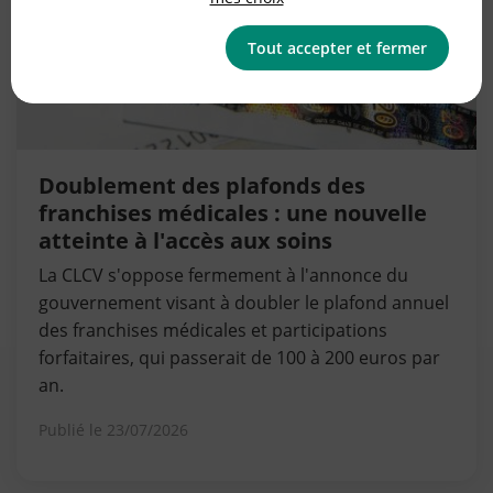
Tout accepter et fermer
Doublement des plafonds des
franchises médicales : une nouvelle
atteinte à l'accès aux soins
La CLCV s'oppose fermement à l'annonce du
gouvernement visant à doubler le plafond annuel
des franchises médicales et participations
forfaitaires, qui passerait de 100 à 200 euros par
an.
Publié le
23/07/2026