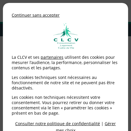
Association de consommateurs
Continuer sans accepter
MENU
Adhérer à la CLCV
Nos coordonnées en
La CLCV et ses
partenaires
utilisent des cookies pour
mesurer l’audience, la performance, personnaliser les
contenus et les partages.
France
Les cookies techniques sont nécessaires au
fonctionnement de notre site et ne peuvent pas être
désactivés.
Les cookies non techniques nécessitent votre
consentement. Vous pourrez retirer ou donner votre
OU
consentement via le lien « paramétrer les cookies »
présent en bas de page.
OK
Consulter notre politique de confidentialité
|
Gérer
mes choix