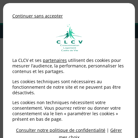
Association de consommateurs
Continuer sans accepter
MENU
Adhérer à la CLCV
Accueil
>
Environnement / Santé
>
Santé
>
PFAS dans l'eau potable :
La CLCV et ses
partenaires
utilisent des cookies pour
les résultats de la campagne nationale de l'ANSES
mesurer l’audience, la performance, personnaliser les
contenus et les partages.
PFAS dans l'eau potable :
Les cookies techniques sont nécessaires au
les résultats de la
fonctionnement de notre site et ne peuvent pas être
désactivés.
campagne nationale de
Les cookies non techniques nécessitent votre
consentement. Vous pourrez retirer ou donner votre
l'ANSES
consentement via le lien « paramétrer les cookies »
présent en bas de page.
Consulter notre politique de confidentialité
|
Gérer
Publié le
17/02/2026
(mis à jour le
10/03/2026
)
mes choix