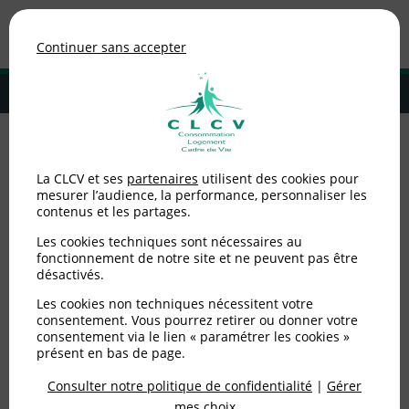
Association de consommateurs
Continuer sans accepter
MENU
Adhérer à la CLCV
Accueil
>
Environnement / Santé
>
Eau / ANC
>
Le TFA dans l’eau
La CLCV et ses
partenaires
utilisent des cookies pour
potable : un polluant émergent à surveiller
mesurer l’audience, la performance, personnaliser les
contenus et les partages.
Le TFA dans l’eau
Les cookies techniques sont nécessaires au
potable : un polluant
fonctionnement de notre site et ne peuvent pas être
désactivés.
émergent à surveiller
Les cookies non techniques nécessitent votre
consentement. Vous pourrez retirer ou donner votre
consentement via le lien « paramétrer les cookies »
Publié le
02/02/2026
(mis à jour le
02/02/2026
)
présent en bas de page.
Consulter notre politique de confidentialité
|
Gérer
Environnement / Santé
mes choix