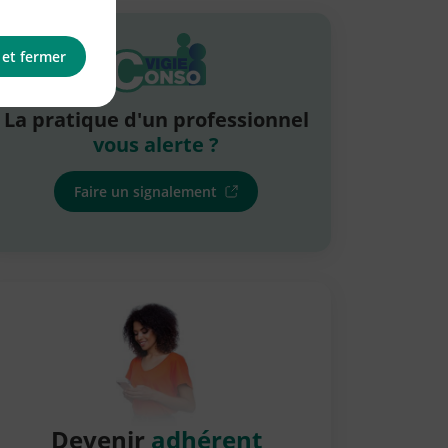
 et fermer
La pratique d'un professionnel
vous alerte ?
Faire un signalement
Devenir
adhérent