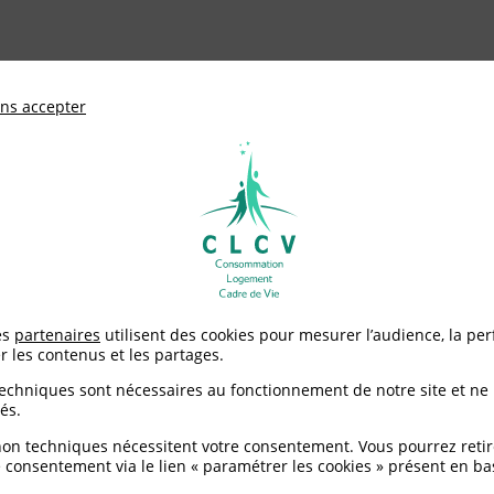
ationale de défense des consommateurs et u
ns accepter
Adhérer à
mentation
Environnement / Santé
Logement
es déchets
>
Compostage : attention aux plastiques biodégradabl
es
partenaires
utilisent des cookies pour mesurer l’audience, la pe
r les contenus et les partages.
tention aux plastiques
techniques sont nécessaires au fonctionnement de notre site et ne
és.
!
non techniques nécessitent votre consentement. Vous pourrez retir
 consentement via le lien « paramétrer les cookies » présent en ba