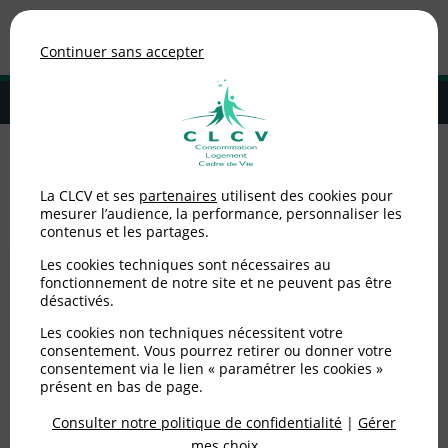
Association de consommateurs
Continuer sans accepter
MENU
Adhérer à la CLCV
A la Une
La CLCV et ses
partenaires
utilisent des cookies pour
mesurer l’audience, la performance, personnaliser les
contenus et les partages.
Les cookies techniques sont nécessaires au
fonctionnement de notre site et ne peuvent pas être
désactivés.
Les cookies non techniques nécessitent votre
consentement. Vous pourrez retirer ou donner votre
consentement via le lien « paramétrer les cookies »
présent en bas de page.
Consulter notre politique de confidentialité
|
Gérer
mes choix