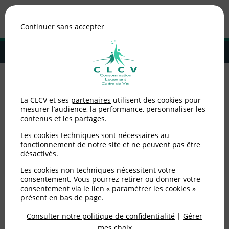
Association de consommateurs
Continuer sans accepter
MENU
Adhérer à la CLCV
Accueil
>
Consommation
La CLCV et ses
partenaires
utilisent des cookies pour
mesurer l’audience, la performance, personnaliser les
Consommation
contenus et les partages.
Les cookies techniques sont nécessaires au
fonctionnement de notre site et ne peuvent pas être
Achats
désactivés.
Les cookies non techniques nécessitent votre
consentement. Vous pourrez retirer ou donner votre
consentement via le lien « paramétrer les cookies »
présent en bas de page.
Assurance
Consulter notre politique de confidentialité
|
Gérer
mes choix