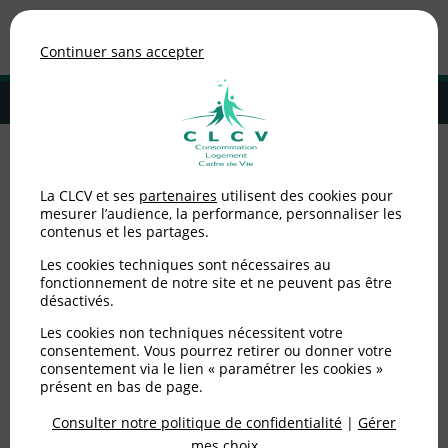
Association de consommateurs
Continuer sans accepter
MENU
Adhérer à la CLCV
Accueil
>
Consommation
>
Téléphonie / Internet
>
Téléphone portable
La CLCV et ses
partenaires
utilisent des cookies pour
: 6 conseils pour réduire votre exposition aux ondes
mesurer l’audience, la performance, personnaliser les
électromagnétiques
contenus et les partages.
Téléphone portable : 6
Les cookies techniques sont nécessaires au
fonctionnement de notre site et ne peuvent pas être
désactivés.
conseils pour réduire
Les cookies non techniques nécessitent votre
votre exposition aux
consentement. Vous pourrez retirer ou donner votre
consentement via le lien « paramétrer les cookies »
ondes
présent en bas de page.
électromagnétiques
Consulter notre politique de confidentialité
|
Gérer
mes choix