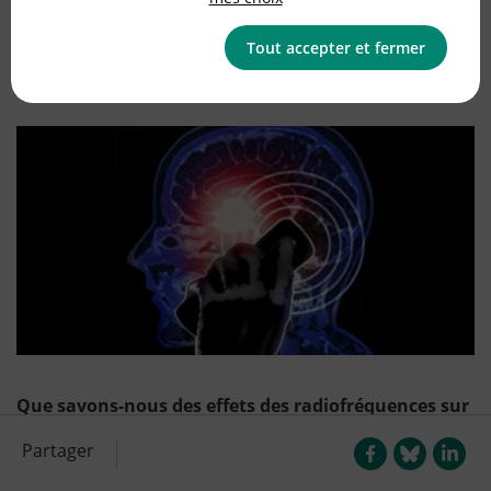
Publié le
02/01/2018
(mis à jour le
08/01/2018
)
Tout accepter et fermer
Environnement / Santé
Que savons-nous des effets des radiofréquences sur
la santé ? Quels sont les bons comportements à
Partager
adopter avec un téléphone mobile pour diminuer
son exposition aux ondes ? Voici quelques