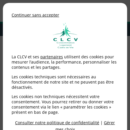
Association de consommateurs
Continuer sans accepter
MENU
Adhérer à la CLCV
Accueil
>
Consommation
La CLCV et ses
partenaires
utilisent des cookies pour
mesurer l’audience, la performance, personnaliser les
Consommation
contenus et les partages.
Les cookies techniques sont nécessaires au
fonctionnement de notre site et ne peuvent pas être
Achats
désactivés.
Les cookies non techniques nécessitent votre
consentement. Vous pourrez retirer ou donner votre
consentement via le lien « paramétrer les cookies »
présent en bas de page.
Assurance
Consulter notre politique de confidentialité
|
Gérer
mes choix