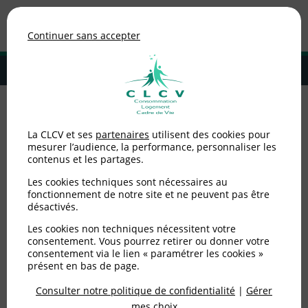
Association de consommateurs
Continuer sans accepter
MENU
Adhérer à la CLCV
Accueil
>
Consommation
>
Énergie
>
Électricité - L’augmentation
La CLCV et ses
partenaires
utilisent des cookies pour
limitée du tarif réglementé à 4 % est une bonne nouvelle mais le
mesurer l’audience, la performance, personnaliser les
système d’ouverture du marché n’est plus viable à terme
contenus et les partages.
Électricité -
Les cookies techniques sont nécessaires au
fonctionnement de notre site et ne peuvent pas être
désactivés.
L’augmentation limitée
Les cookies non techniques nécessitent votre
du tarif réglementé à 4
consentement. Vous pourrez retirer ou donner votre
consentement via le lien « paramétrer les cookies »
% est une bonne
présent en bas de page.
nouvelle mais le système
Consulter notre politique de confidentialité
|
Gérer
mes choix