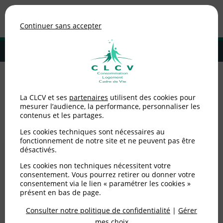
Association de consommateurs
Continuer sans accepter
MENU
Adhérer à la CLCV
Accueil
>
Alimentation
>
Alimentation durable
La CLCV et ses
partenaires
utilisent des cookies pour
mesurer l’audience, la performance, personnaliser les
Alimentation durable
contenus et les partages.
Les cookies techniques sont nécessaires au
fonctionnement de notre site et ne peuvent pas être
désactivés.
Les cookies non techniques nécessitent votre
consentement. Vous pourrez retirer ou donner votre
consentement via le lien « paramétrer les cookies »
présent en bas de page.
Consulter notre politique de confidentialité
|
Gérer
mes choix