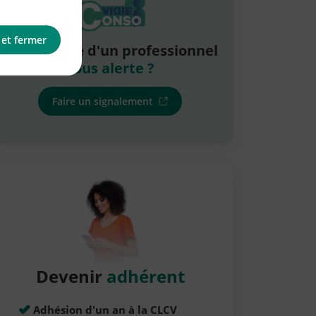
 et fermer
La pratique d'un professionnel
vous alerte ?
Faire un signalement
Devenir
adhérent
Adhésion d'un an à la CLCV