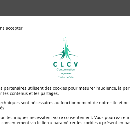
ationale de défense des consommateurs et u
ns accepter
Adhérer à
mentation
Environnement / Santé
Logement
e rapport enfin publié !
es
partenaires
utilisent des cookies pour mesurer l’audience, la pe
r les contenus et les partages.
loyers : le rapport enf
techniques sont nécessaires au fonctionnement de notre site et ne
és.
non techniques nécessitent votre consentement. Vous pourrez retir
 consentement via le lien « paramétrer les cookies » présent en ba