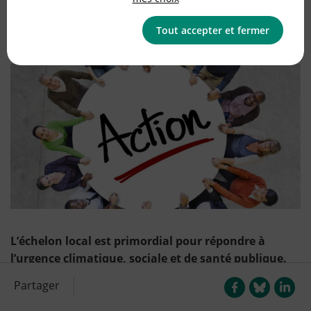
Publié le
18/02/2020
(mis à jour le
28/05/2020
)
Tout accepter et fermer
Alimentation
L’échelon local est primordial pour répondre à
l’urgence climatique, sociale et de santé publique.
La commune peut apporter des améliorations
Partager
immédiates à la vie de chaque habitant et en
particulier des plus fragiles.