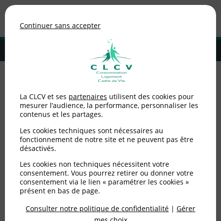
Association de consommateurs
Continuer sans accepter
MENU
Adhérer à la CLCV
Accueil
>
Alimentation
>
Candidat.es aux élections municipales :
La CLCV et ses
partenaires
utilisent des cookies pour
Engagez-vous pour une alimentation saine et durable !
mesurer l’audience, la performance, personnaliser les
contenus et les partages.
Candidat.es aux
Les cookies techniques sont nécessaires au
élections municipales :
fonctionnement de notre site et ne peuvent pas être
désactivés.
Engagez-vous pour une
Les cookies non techniques nécessitent votre
consentement. Vous pourrez retirer ou donner votre
alimentation saine et
consentement via le lien « paramétrer les cookies »
présent en bas de page.
durable !
Consulter notre politique de confidentialité
|
Gérer
mes choix