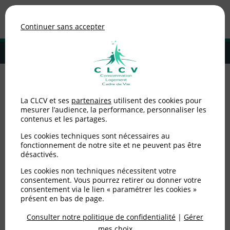
Association de consommateurs
Continuer sans accepter
MENU
Adhérer à la CLCV
Accueil
>
Agir ensemble
>
Nos actions
>
Montpellier – Exposition « De
La CLCV et ses
partenaires
utilisent des cookies pour
l’air pur dans mon logement » et ateliers autour de l’alimentation
mesurer l’audience, la performance, personnaliser les
durable
contenus et les partages.
Montpellier – Exposition
Les cookies techniques sont nécessaires au
fonctionnement de notre site et ne peuvent pas être
désactivés.
« De l’air pur dans mon
Les cookies non techniques nécessitent votre
logement » et ateliers
consentement. Vous pourrez retirer ou donner votre
consentement via le lien « paramétrer les cookies »
autour de l’alimentation
présent en bas de page.
durable
Consulter notre politique de confidentialité
|
Gérer
mes choix