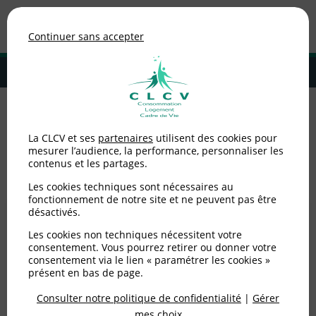
Association de consommateurs
Continuer sans accepter
MENU
Adhérer à la CLCV
Accueil
>
Logement
>
Locataires privé
La CLCV et ses
partenaires
utilisent des cookies pour
mesurer l’audience, la performance, personnaliser les
Locataires privé
contenus et les partages.
Les cookies techniques sont nécessaires au
fonctionnement de notre site et ne peuvent pas être
Travaux : 5 conseils pour éviter les
désactivés.
ennuis
Les cookies non techniques nécessitent votre
consentement. Vous pourrez retirer ou donner votre
Malfaçons, retard dans l’exécution des travaux, …
consentement via le lien « paramétrer les cookies »
vous pouvez éviter bon nombre de litiges en
présent en bas de page.
prenant quelques précautions préalables.
Consulter notre politique de confidentialité
|
Gérer
mes choix