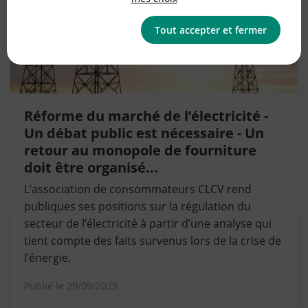
Tout accepter et fermer
Réforme du marché de l’électricité -
Un débat public est nécessaire - Un
retour au monopole de fourniture
doit être organisé...
L’association de consommateurs CLCV rend
publiques ses positions sur la régulation du
secteur de l’électricité à partir d’une analyse qui
tient compte des faits survenus lors de la crise de
l’énergie.
Publié le
29/09/2023