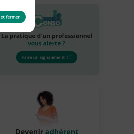
 et fermer
La pratique d'un professionnel
vous alerte ?
Faire un signalement
Devenir
adhérent