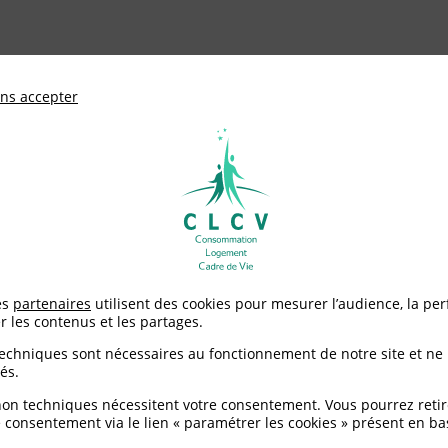
ationale de défense des consommateurs et u
ns accepter
Adhérer à
mentation
Environnement / Santé
Logement
de bénéficiaires potentiellement exclus du chèque énergie par l’Éta
es
partenaires
utilisent des cookies pour mesurer l’audience, la pe
r les contenus et les partages.
éficiaires potentiellem
techniques sont nécessaires au fonctionnement de notre site et ne
és.
ar l’État
non techniques nécessitent votre consentement. Vous pourrez retir
 consentement via le lien « paramétrer les cookies » présent en ba