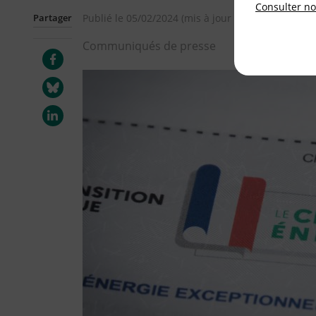
Consulter not
Partager
Publié le
05/02/2024
(mis à jour le
02/01/2025
)
Communiqués de presse