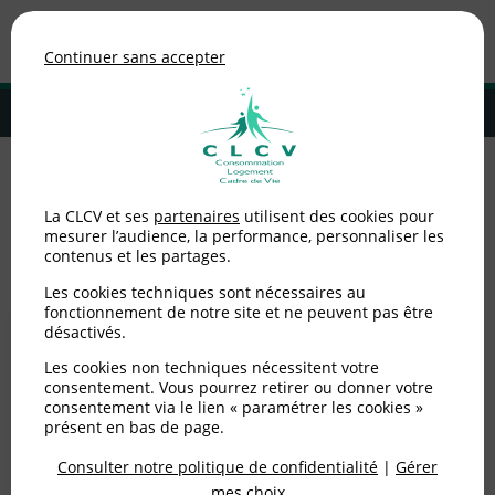
Association de consommateurs
Continuer sans accepter
MENU
Adhérer à la CLCV
Accueil
>
Logement
>
Copropriétaires
La CLCV et ses
partenaires
utilisent des cookies pour
mesurer l’audience, la performance, personnaliser les
Copropriétaires
contenus et les partages.
Les cookies techniques sont nécessaires au
fonctionnement de notre site et ne peuvent pas être
désactivés.
Les cookies non techniques nécessitent votre
consentement. Vous pourrez retirer ou donner votre
consentement via le lien « paramétrer les cookies »
présent en bas de page.
Consulter notre politique de confidentialité
|
Gérer
mes choix