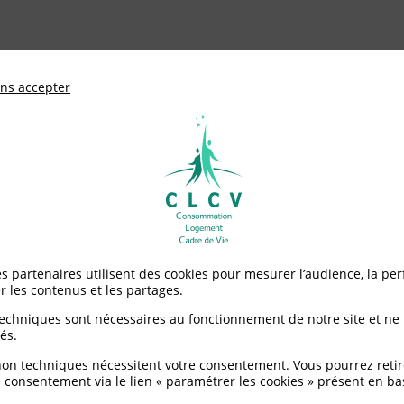
ationale de défense des consommateurs et u
ns accepter
Adhérer à
mentation
Environnement / Santé
Logement
es
partenaires
utilisent des cookies pour mesurer l’audience, la pe
r les contenus et les partages.
 presse
techniques sont nécessaires au fonctionnement de notre site et ne
és.
non techniques nécessitent votre consentement. Vous pourrez retir
 consentement via le lien « paramétrer les cookies » présent en ba
 des loyers + 1,25 %,