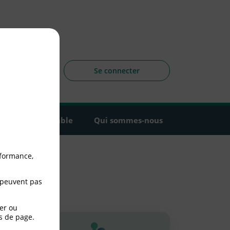
sagers
 la CLCV
Se connecter
Agir ensemble
Qui sommes-nous
rformance,
 peuvent pas
er ou
s de page.