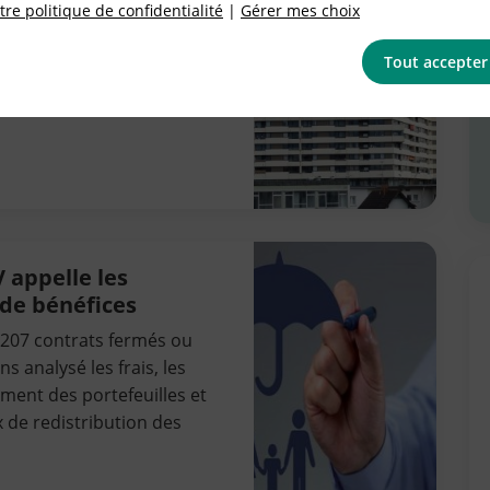
re politique de confidentialité
|
Gérer mes choix
logement + 0,3 %,
Tout accepter
te entre 25 et 40 % de leur
 appelle les
 de bénéfices
 207 contrats fermés ou
 analysé les frais, les
ment des portefeuilles et
x de redistribution des