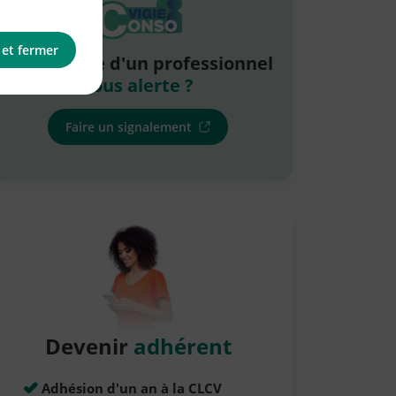
 et fermer
La pratique d'un professionnel
vous alerte ?
Faire un signalement
Devenir
adhérent
Adhésion d'un an à la CLCV