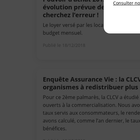
Consulter not
évolution prévue des aides au 
cherchez l’erreur !
Le loyer versé par les locataires représen
budget mensuel.
Publié le
18/12/2018
Enquête Assurance Vie : la CLCV
organismes à redistribuer plus
Pour ce 2ème palmarès, la CLCV a étudié
ouverts à la commercialisation. Nous avons
taux servis aux consommateurs, le rende
avons calculé, comme l’an dernier, le tau
bénéfices.