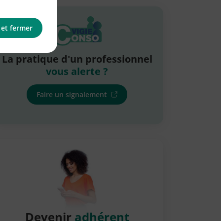
 et fermer
La pratique d'un professionnel
vous alerte ?
Faire un signalement
Devenir
adhérent