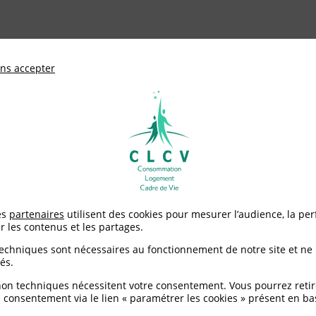
ationale de défense des consommateurs et u
ns accepter
Adhérer à
mentation
Environnement / Santé
Logement
éagir face à un dégât des eaux lié au gel
es
partenaires
utilisent des cookies pour mesurer l’audience, la pe
r les contenus et les partages.
venir et réagir face à 
techniques sont nécessaires au fonctionnement de notre site et ne
és.
non techniques nécessitent votre consentement. Vous pourrez retir
 consentement via le lien « paramétrer les cookies » présent en ba