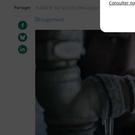
Consulter not
Partager
Publié le
30/12/2025
(mis à jour le
05/01/2026
)
Logement