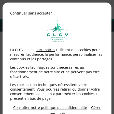
Association de consommateurs
Continuer sans accepter
MENU
Adhérer à la CLCV
Accueil
>
Logement
>
Propriétaires et locataires : vos obligations
La CLCV et ses
partenaires
utilisent des cookies pour
hivernales
mesurer l’audience, la performance, personnaliser les
contenus et les partages.
Propriétaires et
Les cookies techniques sont nécessaires au
locataires : vos
fonctionnement de notre site et ne peuvent pas être
désactivés.
obligations hivernales
Les cookies non techniques nécessitent votre
consentement. Vous pourrez retirer ou donner votre
consentement via le lien « paramétrer les cookies »
Publié le
20/11/2025
(mis à jour le
06/01/2026
)
présent en bas de page.
Consulter notre politique de confidentialité
|
Gérer
Logement
mes choix