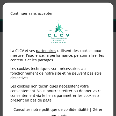
Association de consommateurs
Continuer sans accepter
MENU
Adhérer à la CLCV
Accueil
>
Consommation
>
Banque
La CLCV et ses
partenaires
utilisent des cookies pour
mesurer l’audience, la performance, personnaliser les
Banque
contenus et les partages.
Les cookies techniques sont nécessaires au
fonctionnement de notre site et ne peuvent pas être
désactivés.
Les cookies non techniques nécessitent votre
consentement. Vous pourrez retirer ou donner votre
consentement via le lien « paramétrer les cookies »
présent en bas de page.
Consulter notre politique de confidentialité
|
Gérer
mes choix