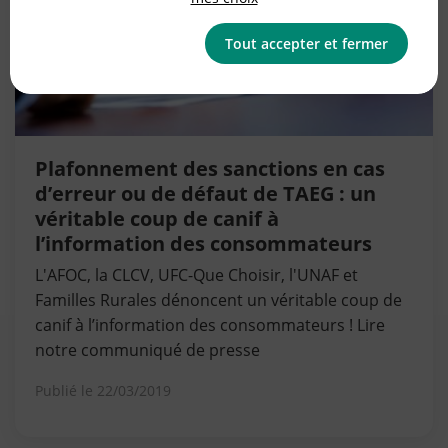
Tout accepter et fermer
Plafonnement des sanctions en cas
d’erreur ou de défaut de TAEG : un
véritable coup de canif à
l’information des consommateurs
L'AFOC, la CLCV, UFC-Que Choisir, l'UNAF et
Familles Rurales dénoncent un véritable coup de
canif à l’information des consommateurs ! Lire
notre communiqué de presse
Publié le
22/03/2019