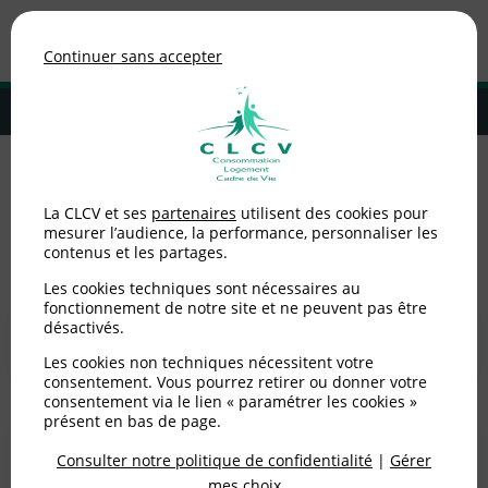
Association de consommateurs
Continuer sans accepter
MENU
Adhérer à la CLCV
Accueil
>
Alimentation
La CLCV et ses
partenaires
utilisent des cookies pour
mesurer l’audience, la performance, personnaliser les
Alimentation
contenus et les partages.
Les cookies techniques sont nécessaires au
fonctionnement de notre site et ne peuvent pas être
Alertes sanitaires
désactivés.
Les cookies non techniques nécessitent votre
consentement. Vous pourrez retirer ou donner votre
consentement via le lien « paramétrer les cookies »
présent en bas de page.
Nutrition santé
Consulter notre politique de confidentialité
|
Gérer
mes choix