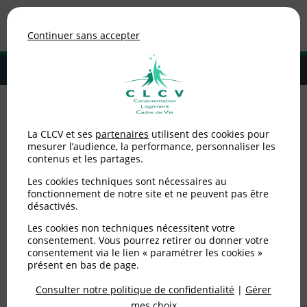
Association de consommateurs
Continuer sans accepter
MENU
Adhérer à la CLCV
Accueil
>
Alimentation
>
Nutrition santé
>
Les émulsifiants seraient
La CLCV et ses
partenaires
utilisent des cookies pour
associés à « un risque accru » de diabète de type 2
mesurer l’audience, la performance, personnaliser les
contenus et les partages.
Les émulsifiants seraient
Les cookies techniques sont nécessaires au
associés à « un risque
fonctionnement de notre site et ne peuvent pas être
désactivés.
accru » de diabète de
Les cookies non techniques nécessitent votre
consentement. Vous pourrez retirer ou donner votre
type 2
consentement via le lien « paramétrer les cookies »
présent en bas de page.
Consulter notre politique de confidentialité
|
Gérer
Publié le
29/04/2024
(mis à jour le
02/01/2025
)
mes choix