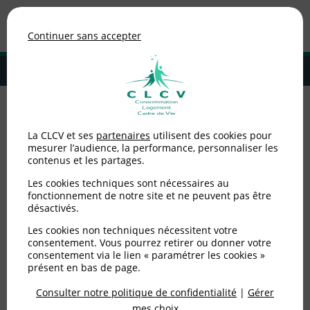
Association de consommateurs
Continuer sans accepter
MENU
Adhérer à la CLCV
Accueil
>
Alimentation
>
Nutrition santé
>
Conseils pour un barbecue
La CLCV et ses
partenaires
utilisent des cookies pour
plus sain
mesurer l’audience, la performance, personnaliser les
contenus et les partages.
Conseils pour un
Les cookies techniques sont nécessaires au
barbecue plus sain
fonctionnement de notre site et ne peuvent pas être
désactivés.
Les cookies non techniques nécessitent votre
Publié le
27/06/2026
(mis à jour le
28/07/2026
)
consentement. Vous pourrez retirer ou donner votre
consentement via le lien « paramétrer les cookies »
Alimentation
présent en bas de page.
Consulter notre politique de confidentialité
|
Gérer
mes choix