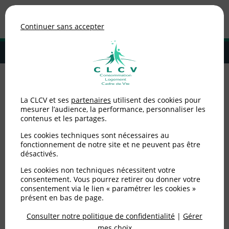
Association de consommateurs
Continuer sans accepter
MENU
Adhérer à la CLCV
Accueil
>
Alimentation
>
Nutrition santé
>
Cuisson des aliments : 5
La CLCV et ses
partenaires
utilisent des cookies pour
erreurs à éviter
mesurer l’audience, la performance, personnaliser les
contenus et les partages.
Cuisson des aliments : 5
Les cookies techniques sont nécessaires au
erreurs à éviter
fonctionnement de notre site et ne peuvent pas être
désactivés.
Les cookies non techniques nécessitent votre
Publié le
26/02/2024
(mis à jour le
02/01/2025
)
consentement. Vous pourrez retirer ou donner votre
consentement via le lien « paramétrer les cookies »
Alimentation
présent en bas de page.
Consulter notre politique de confidentialité
|
Gérer
mes choix