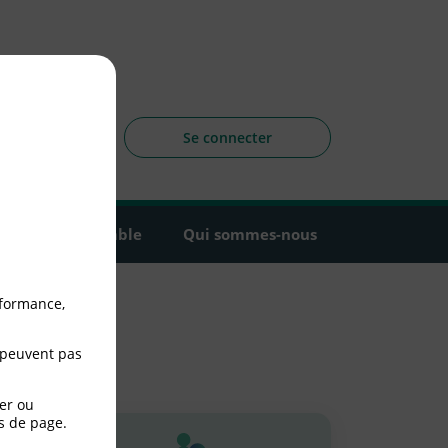
sagers
 la CLCV
Se connecter
Agir ensemble
Qui sommes-nous
rformance,
 peuvent pas
er ou
s de page.