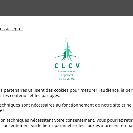
ationale de défense des consommateurs et u
ns accepter
Adhérer à
mentation
Environnement / Santé
Logement
>
Avis sur internet : peut-on tout dire ?
es
partenaires
utilisent des cookies pour mesurer l’audience, la pe
r les contenus et les partages.
 : peut-on tout dire ?
techniques sont nécessaires au fonctionnement de notre site et ne
és.
non techniques nécessitent votre consentement. Vous pourrez retir
 consentement via le lien « paramétrer les cookies » présent en ba