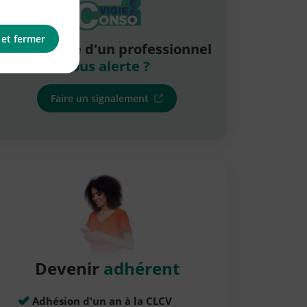
 et fermer
La pratique d'un professionnel
vous alerte ?
Faire un signalement
Devenir
adhérent
Adhésion d'un an à la CLCV