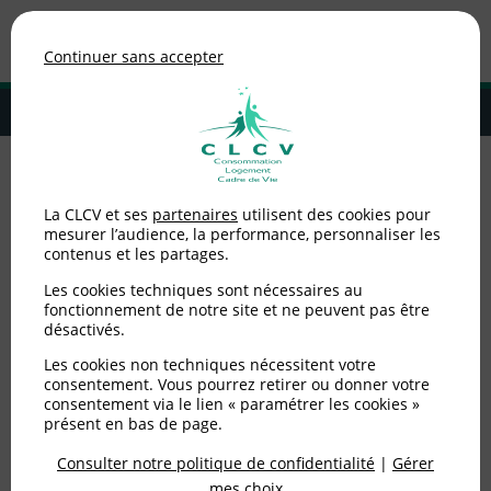
Association de consommateurs
Continuer sans accepter
MENU
Adhérer à la CLCV
Accueil
>
Agir ensemble
>
Nos actions
>
Puy de Dôme - Succès de la
La CLCV et ses
partenaires
utilisent des cookies pour
Journée Portes ouvertes « 70 ans de consommation éco-citoyenne »
mesurer l’audience, la performance, personnaliser les
contenus et les partages.
Puy de Dôme - Succès de
Les cookies techniques sont nécessaires au
la Journée Portes
fonctionnement de notre site et ne peuvent pas être
désactivés.
ouvertes « 70 ans de
Les cookies non techniques nécessitent votre
consentement. Vous pourrez retirer ou donner votre
consommation éco-
consentement via le lien « paramétrer les cookies »
présent en bas de page.
citoyenne »
Consulter notre politique de confidentialité
|
Gérer
mes choix