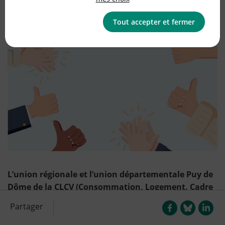
Publié le
25/10/2023
(mis à jour le
02/01/2025
)
Tout accepter et fermer
Agir ensemble
L’union régionale et l’union départementale Puy de
Dôme de la CLCV (Consommation, Logement, Cadre
de Vie) représentées par Thierry Coste et Colette
Partager
Bresson, ont organisé le 21 octobre, une journée
d’information, de débats sur les nombreux