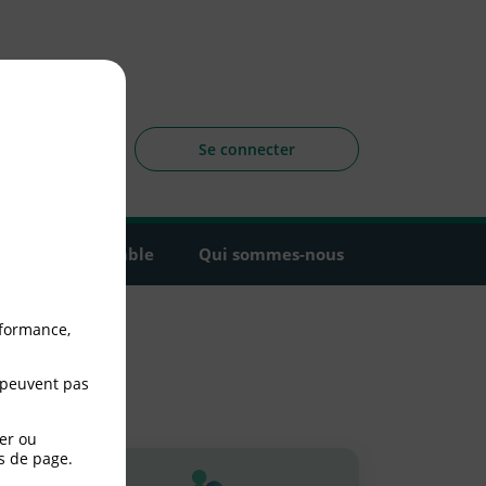
sagers
 la CLCV
Se connecter
Agir ensemble
Qui sommes-nous
rformance,
 peuvent pas
er ou
s de page.