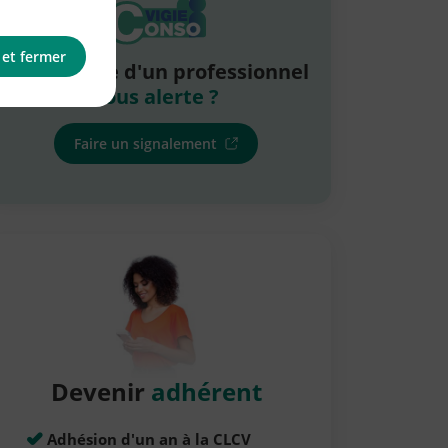
 et fermer
La pratique d'un professionnel
vous alerte ?
Faire un signalement
Devenir
adhérent
Adhésion d'un an à la CLCV