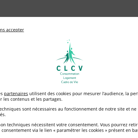
ationale de défense des consommateurs et u
ns accepter
Adhérer à
mentation
Environnement / Santé
Logement
vrier 2024
es
partenaires
utilisent des cookies pour mesurer l’audience, la pe
r les contenus et les partages.
n - Février 2024
techniques sont nécessaires au fonctionnement de notre site et ne
és.
non techniques nécessitent votre consentement. Vous pourrez retir
 consentement via le lien « paramétrer les cookies » présent en ba