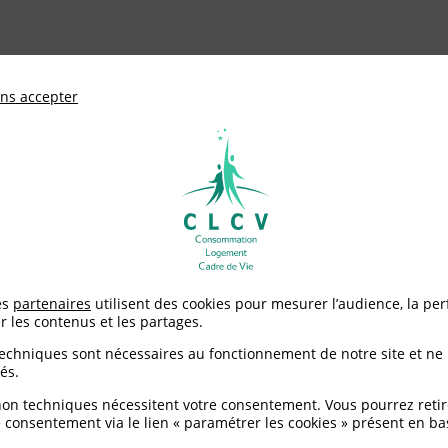
ationale de défense des consommateurs et u
ns accepter
Adhérer à
mentation
Environnement / Santé
Logement
es
partenaires
utilisent des cookies pour mesurer l’audience, la pe
r les contenus et les partages.
techniques sont nécessaires au fonctionnement de notre site et ne
és.
non techniques nécessitent votre consentement. Vous pourrez retir
 consentement via le lien « paramétrer les cookies » présent en ba