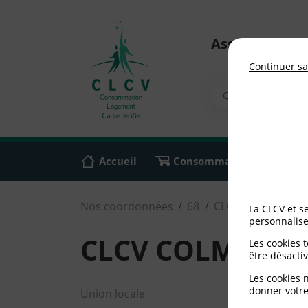
Association n
Continuer sa
Accueil
Consommation
Ali
Nos coordonnées
68
CLCV COLMAR
La CLCV et s
personnalise
CLCV COLMAR
Les cookies 
être désactiv
Les cookies 
donner votre
Union locale