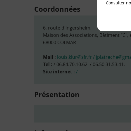
Consulter not
Coordonnées
6, route d'Ingersheim,
Maison des Associations, Bâtiment "C", e
68000 COLMAR
Mail :
louis.klur@sfr.fr / jplatreche@gm
Tel :
/ 06.84.70.10.62. / 06.50.31.53.41.
Site internet :
/
Présentation