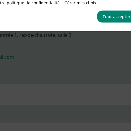
re politique de confidentialité
|
Gérer mes choix
Tout accepter
ntrée 1, rez-de-chaussée, salle 3.
ail.com