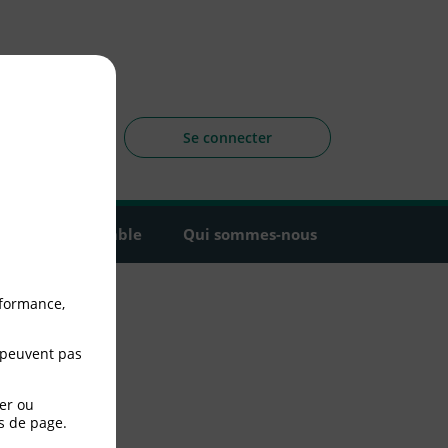
sagers
 la CLCV
Se connecter
Agir ensemble
Qui sommes-nous
rformance,
 peuvent pas
er ou
s de page.