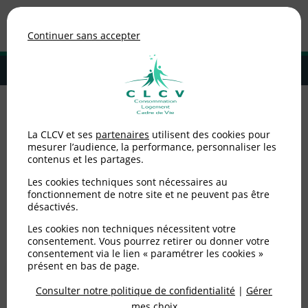
Association de consommateurs
Continuer sans accepter
MENU
Adhérer à la CLCV
Nos coordonnées par
La CLCV et ses
partenaires
utilisent des cookies pour
mesurer l’audience, la performance, personnaliser les
contenus et les partages.
département (Haute-
Les cookies techniques sont nécessaires au
Marne)
fonctionnement de notre site et ne peuvent pas être
désactivés.
Les cookies non techniques nécessitent votre
Voir toutes nos adresses
consentement. Vous pourrez retirer ou donner votre
consentement via le lien « paramétrer les cookies »
présent en bas de page.
Consulter notre politique de confidentialité
|
Gérer
OU
mes choix