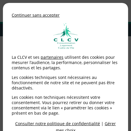
Association de consommateurs
Continuer sans accepter
MENU
Adhérer à la CLCV
Accueil
>
Agir ensemble
>
Nos actions
La CLCV et ses
partenaires
utilisent des cookies pour
mesurer l’audience, la performance, personnaliser les
Nos actions
contenus et les partages.
Les cookies techniques sont nécessaires au
fonctionnement de notre site et ne peuvent pas être
désactivés.
Les cookies non techniques nécessitent votre
consentement. Vous pourrez retirer ou donner votre
consentement via le lien « paramétrer les cookies »
présent en bas de page.
Consulter notre politique de confidentialité
|
Gérer
mes choix