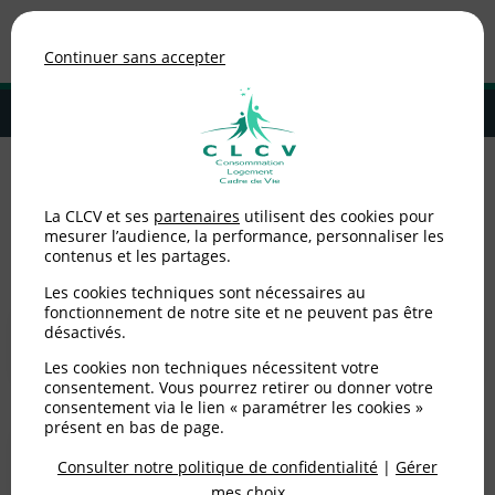
Association de consommateurs
Continuer sans accepter
MENU
Adhérer à la CLCV
Accueil
>
Logement
La CLCV et ses
partenaires
utilisent des cookies pour
mesurer l’audience, la performance, personnaliser les
Logement
contenus et les partages.
Les cookies techniques sont nécessaires au
fonctionnement de notre site et ne peuvent pas être
Locataires HLM
désactivés.
Les cookies non techniques nécessitent votre
consentement. Vous pourrez retirer ou donner votre
consentement via le lien « paramétrer les cookies »
présent en bas de page.
Locataires privé
Consulter notre politique de confidentialité
|
Gérer
mes choix