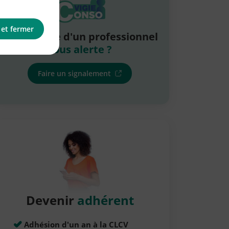
 et fermer
La pratique d'un professionnel
vous alerte ?
Faire un signalement
Devenir
adhérent
Adhésion d'un an à la CLCV