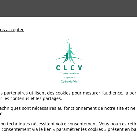
ationale de défense des consommateurs et u
ns accepter
Adhérer à
mentation
Environnement / Santé
Logement
es
partenaires
utilisent des cookies pour mesurer l’audience, la pe
r les contenus et les partages.
oduits
techniques sont nécessaires au fonctionnement de notre site et ne
és.
non techniques nécessitent votre consentement. Vous pourrez retir
 consentement via le lien « paramétrer les cookies » présent en ba