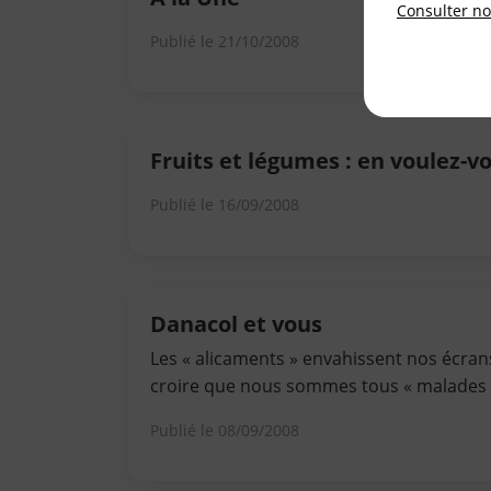
Consulter not
Publié le
21/10/2008
Fruits et légumes : en voulez-vou
Publié le
16/09/2008
Danacol et vous
Les « alicaments » envahissent nos écrans 
croire que nous sommes tous « malades 
Publié le
08/09/2008