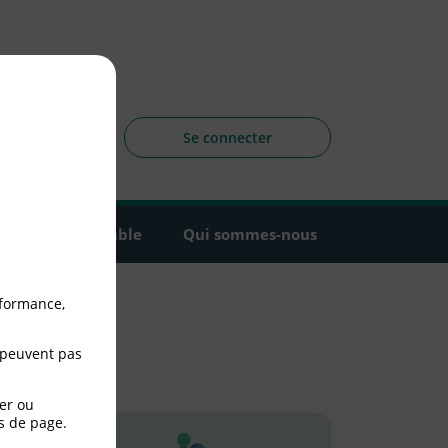
sagers
 la CLCV
Se connecter
Agir ensemble
Qui sommes-nous
rformance,
 peuvent pas
er ou
s de page.