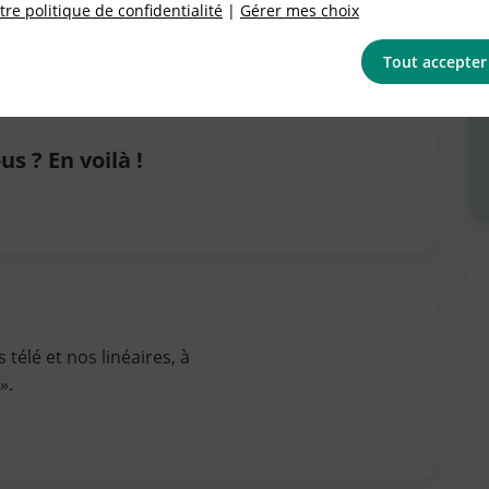
re politique de confidentialité
|
Gérer mes choix
Tout accepter
s ? En voilà !
télé et nos linéaires, à
».