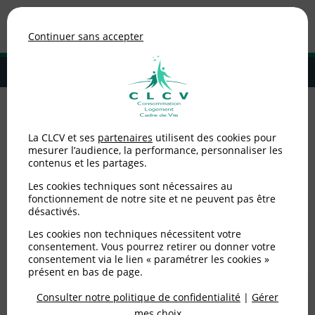
Association de consommateurs
Continuer sans accepter
MENU
Adhérer à la CLCV
Accueil
>
Environnement / Santé
La CLCV et ses
partenaires
utilisent des cookies pour
mesurer l’audience, la performance, personnaliser les
Environnement / Santé
contenus et les partages.
Les cookies techniques sont nécessaires au
fonctionnement de notre site et ne peuvent pas être
Eau / ANC
désactivés.
Les cookies non techniques nécessitent votre
consentement. Vous pourrez retirer ou donner votre
consentement via le lien « paramétrer les cookies »
présent en bas de page.
Consommer autrement
Consulter notre politique de confidentialité
|
Gérer
mes choix