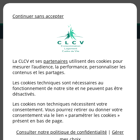
Association de consommateurs
Continuer sans accepter
MENU
Adhérer à la CLCV
Accueil
>
Consommation
>
Énergie
>
Tarif réglementé de l'électricité :
La CLCV et ses
partenaires
utilisent des cookies pour
lettre de la CLCV à l'Autorité de la concurrence
mesurer l’audience, la performance, personnaliser les
contenus et les partages.
Tarif réglementé de
Les cookies techniques sont nécessaires au
l'électricité : lettre de la
fonctionnement de notre site et ne peuvent pas être
désactivés.
CLCV à l'Autorité de la
Les cookies non techniques nécessitent votre
consentement. Vous pourrez retirer ou donner votre
concurrence
consentement via le lien « paramétrer les cookies »
présent en bas de page.
Consulter notre politique de confidentialité
|
Gérer
Publié le
06/01/2025
(mis à jour le
09/01/2025
)
mes choix