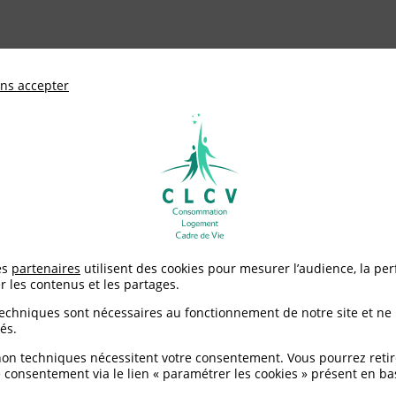
ationale de défense des consommateurs et u
ns accepter
Adhérer à
mentation
Environnement / Santé
Logement
es déchets
>
SERD - La semaine européenne de réduction des dé
es
partenaires
utilisent des cookies pour mesurer l’audience, la pe
r les contenus et les partages.
ne européenne de rédu
techniques sont nécessaires au fonctionnement de notre site et ne
és.
non techniques nécessitent votre consentement. Vous pourrez retir
 consentement via le lien « paramétrer les cookies » présent en ba