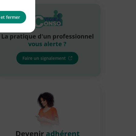
 et fermer
La pratique d'un professionnel
vous alerte ?
Faire un signalement
Devenir
adhérent