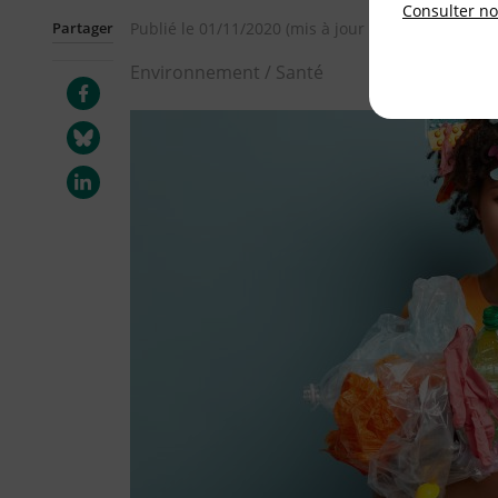
Consulter not
Partager
Publié le
01/11/2020
(mis à jour le
07/11/2024
)
Environnement / Santé