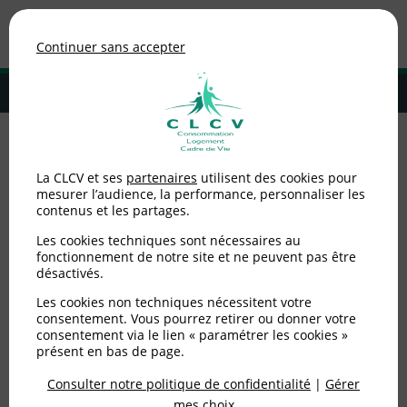
Association de consommateurs
Continuer sans accepter
MENU
Adhérer à la CLCV
Accueil
>
Agir ensemble
>
Nos actions
>
Sages comme des images dans
La CLCV et ses
partenaires
utilisent des cookies pour
un parc de jeu à Marly
mesurer l’audience, la performance, personnaliser les
contenus et les partages.
Sages comme des images
Les cookies techniques sont nécessaires au
dans un parc de jeu à
fonctionnement de notre site et ne peuvent pas être
désactivés.
Marly
Les cookies non techniques nécessitent votre
consentement. Vous pourrez retirer ou donner votre
consentement via le lien « paramétrer les cookies »
Publié le
25/07/2019
(mis à jour le
20/02/2020
)
présent en bas de page.
Consulter notre politique de confidentialité
|
Gérer
Agir ensemble
mes choix