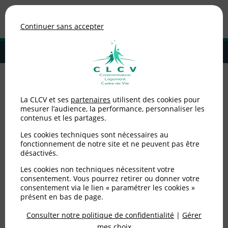
Association de consommateurs
Continuer sans accepter
MENU
Adhérer à la CLCV
Accueil
>
Consommation
>
Achats
>
Interdiction de la vente de
La CLCV et ses
partenaires
utilisent des cookies pour
pesticides aux particuliers : un site internet condamné
mesurer l’audience, la performance, personnaliser les
contenus et les partages.
Interdiction de la vente
Les cookies techniques sont nécessaires au
de pesticides aux
fonctionnement de notre site et ne peuvent pas être
désactivés.
particuliers : un site
Les cookies non techniques nécessitent votre
consentement. Vous pourrez retirer ou donner votre
internet condamné
consentement via le lien « paramétrer les cookies »
présent en bas de page.
Consulter notre politique de confidentialité
|
Gérer
Publié le
11/07/2019
(mis à jour le
06/03/2026
)
mes choix