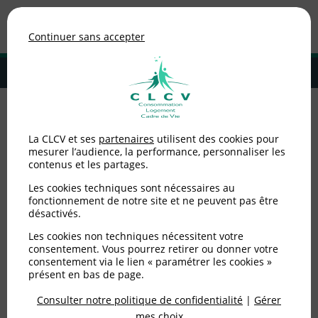
Association de consommateurs
Continuer sans accepter
MENU
Adhérer à la CLCV
Accueil
>
Alimentation
>
Alertes sanitaires
>
Retrait-rappel de produits
La CLCV et ses
partenaires
utilisent des cookies pour
de la marque Kinder pour suspicion d’infection par des salmonelles
mesurer l’audience, la performance, personnaliser les
contenus et les partages.
Retrait-rappel de
Les cookies techniques sont nécessaires au
produits de la marque
fonctionnement de notre site et ne peuvent pas être
désactivés.
Kinder pour suspicion
Les cookies non techniques nécessitent votre
consentement. Vous pourrez retirer ou donner votre
d’infection par des
consentement via le lien « paramétrer les cookies »
présent en bas de page.
salmonelles
Consulter notre politique de confidentialité
|
Gérer
mes choix