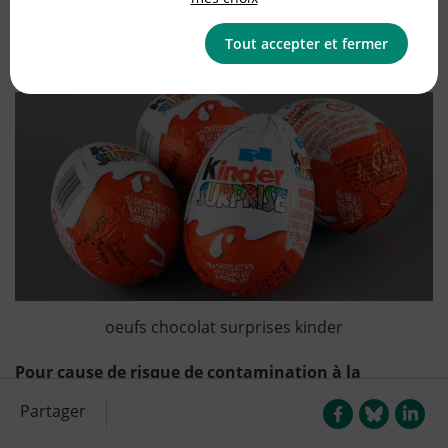
Publié le
05/04/2022
(mis à jour le
11/12/2025
)
Tout accepter et fermer
Alimentation
oeufs chocolat surprises kinder
Pour cause de risque de contamination à la
Salmonelle dans des pays européens, plusieurs
Partager
produits de la marque Kinder sont rappelés.