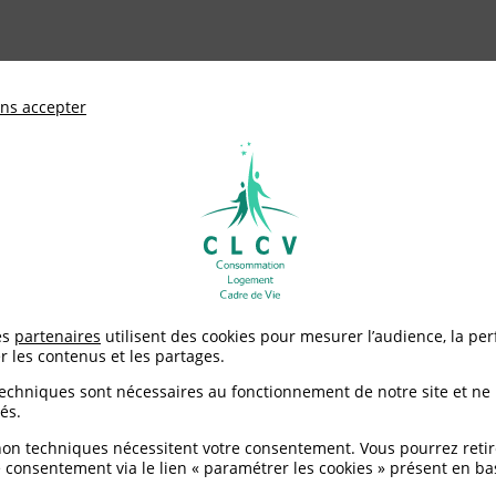
ationale de défense des consommateurs et u
ns accepter
Adhérer à
mentation
Environnement / Santé
Logement
de service
>
Restaurants : quels sont vos droits ?
es
partenaires
utilisent des cookies pour mesurer l’audience, la pe
r les contenus et les partages.
ls sont vos droits ?
techniques sont nécessaires au fonctionnement de notre site et ne
és.
non techniques nécessitent votre consentement. Vous pourrez retir
 consentement via le lien « paramétrer les cookies » présent en ba