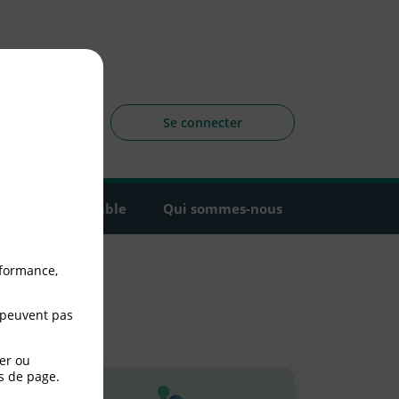
sagers
 la CLCV
Se connecter
Agir ensemble
Qui sommes-nous
rformance,
 peuvent pas
er ou
s de page.