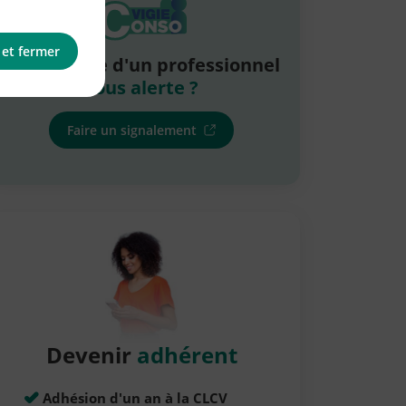
 et fermer
La pratique d'un professionnel
vous alerte ?
Faire un signalement
Devenir
adhérent
Adhésion d'un an à la CLCV