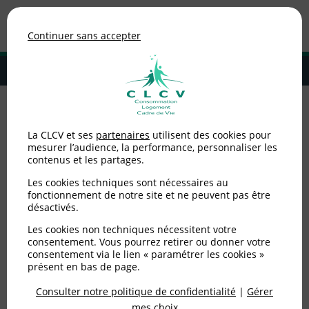
Association de consommateurs
Continuer sans accepter
MENU
Adhérer à la CLCV
Accueil
>
Alimentation
>
Alertes sanitaires
>
Rappel produit : Saucisse
La CLCV et ses
partenaires
utilisent des cookies pour
de Jambon aux pistaches de marque Nos régions ont du talent
mesurer l’audience, la performance, personnaliser les
(E.Leclerc)
contenus et les partages.
Rappel produit : Saucisse
Les cookies techniques sont nécessaires au
fonctionnement de notre site et ne peuvent pas être
désactivés.
de Jambon aux pistaches
Les cookies non techniques nécessitent votre
de marque Nos régions
consentement. Vous pourrez retirer ou donner votre
consentement via le lien « paramétrer les cookies »
ont du talent (E.Leclerc)
présent en bas de page.
Consulter notre politique de confidentialité
|
Gérer
mes choix