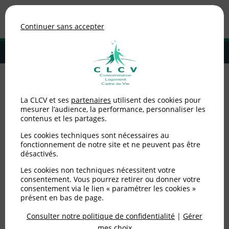
Association de consommateurs
Continuer sans accepter
MENU
Adhérer à la CLCV
Accueil
>
Alimentation
>
Alertes sanitaires
>
Rappel produit : Lait 1er
La CLCV et ses
partenaires
utilisent des cookies pour
âge 900g, 2ème âge 900g et Croissance en Poudre 900g de marque
mesurer l’audience, la performance, personnaliser les
Carrefour Baby
contenus et les partages.
Rappel produit : Lait 1er
Les cookies techniques sont nécessaires au
fonctionnement de notre site et ne peuvent pas être
désactivés.
âge 900g, 2ème âge 900g
Les cookies non techniques nécessitent votre
et Croissance en Poudre
consentement. Vous pourrez retirer ou donner votre
consentement via le lien « paramétrer les cookies »
900g de marque
présent en bas de page.
Carrefour Baby
Consulter notre politique de confidentialité
|
Gérer
mes choix