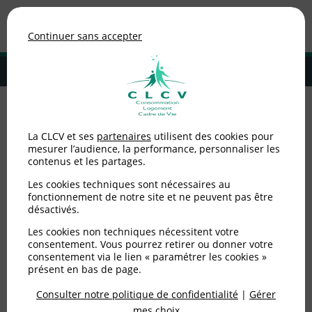
Association de consommateurs
Continuer sans accepter
MENU
Adhérer à la CLCV
Accueil
>
Environnement / Santé
>
Pourquoi préserver les sols et
La CLCV et ses
partenaires
utilisent des cookies pour
comment ?
mesurer l’audience, la performance, personnaliser les
contenus et les partages.
Pourquoi préserver les
Les cookies techniques sont nécessaires au
sols et comment ?
fonctionnement de notre site et ne peuvent pas être
désactivés.
Les cookies non techniques nécessitent votre
Publié le
05/12/2024
(mis à jour le
05/12/2024
)
consentement. Vous pourrez retirer ou donner votre
consentement via le lien « paramétrer les cookies »
Environnement / Santé
présent en bas de page.
Consulter notre politique de confidentialité
|
Gérer
mes choix